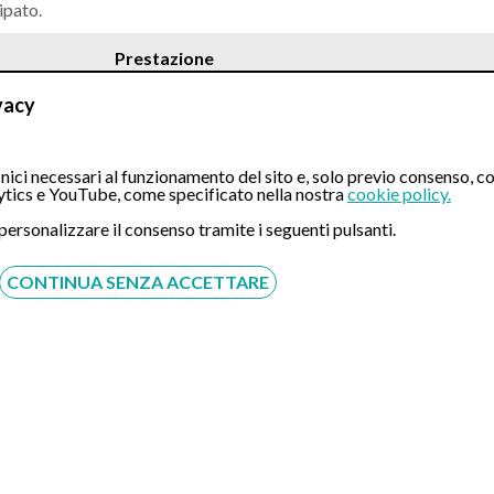
ipato.
Prestazione
vacy
ici necessari al funzionamento del sito e, solo previo consenso, co
tics e YouTube, come specificato nella nostra
cookie policy.
e cosciente
 personalizzare il consenso tramite i seguenti pulsanti.
CONTINUA SENZA ACCETTARE
cosciente
roscopia : + 30 euro in sede unica; + 50 euro in sede multipla