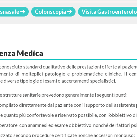
nsnasale
Colonscopia
Visita Gastroenterol
lenza Medica
conosciuto standard qualitativo delle prestazioni offerte al pazient
ttamento di molteplici patologie e problematiche cliniche. Il 
 diverse tipologie di esami o accertamenti specialistici.
le strutture sanitarie prevedono generalmente i seguenti punti:
mpilato direttamente dal paziente con il supporto dell’assistente 
quanto più confortevole e riservato possibile, con l’obbiettivo di r
eratore, con anamnesi ed esame obbiettivo, nonché dei fattori psi
rilizzato secondo procedure certificate nonché accessori monouso;