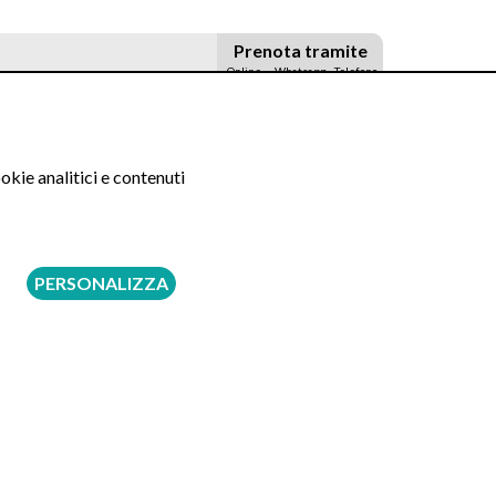
Prenota tramite
Online
Whatsapp
Telefono
180 €
okie analitici e contenuti
250 €
250 €
PERSONALIZZA
315 €
380 €