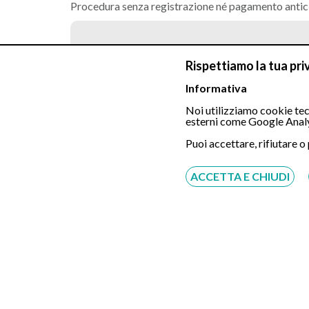
Procedura senza registrazione né pagamento antic
Rispettiamo la tua pri
Visita Gastroenterologica
Informativa
Noi utilizziamo cookie tecn
esterni come Google Analy
Gastroscopia Tradizionale in sedazion
Puoi accettare, rifiutare o
Gastroscopia Transnasale indolore
ACCETTA E CHIUDI
Colonscopia tradizionale in sedazione 
Polipectomia del colon sede unica
Costo biopsia da aggiungere al costo della gast