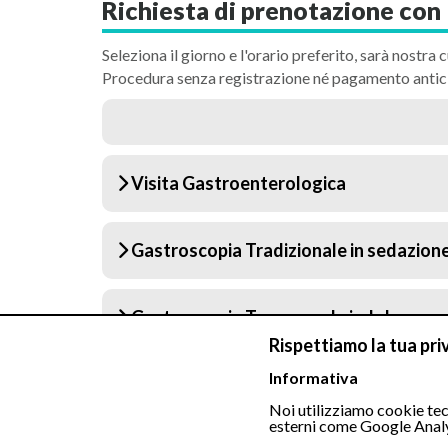
Richiesta di prenotazione con 
Seleziona il giorno e l'orario preferito, sarà nostra c
Procedura senza registrazione né pagamento antic
Visita Gastroenterologica
Gastroscopia Tradizionale in sedazion
Gastroscopia Transnasale indolore
Rispettiamo la tua pri
Informativa
Colonscopia tradizionale in sedazione 
Noi utilizziamo cookie tecn
esterni come Google Analy