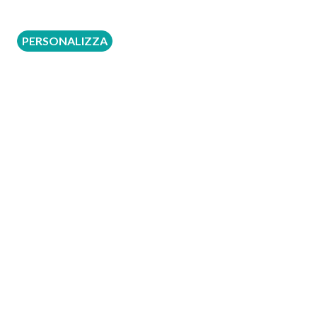
380 €
PERSONALIZZA
moenia, sarà cura e responsabilità del medico
edica svolge la sola attività di assistenza alla
a.
Tipologia
Indiretta