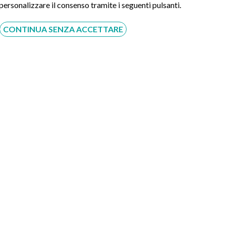
 personalizzare il consenso tramite i seguenti pulsanti.
roscopia : + 30 euro in sede unica; + 50 euro in sede multipla
CONTINUA SENZA ACCETTARE
onscopia: + 35 euro
 Medica. Se la prestazione sarà svolta in regime di intra
notazione al CUP aziendale. In tal caso, inoltre, Eccellenza M
ovrà avvenire esclusivamente presso le casse della struttur
ttuali stipulate con il rispettivo ente