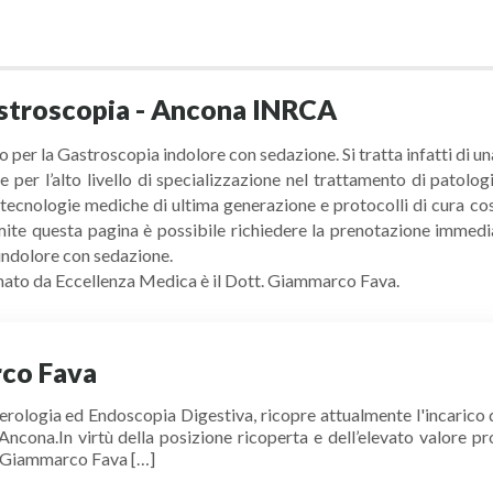
astroscopia - Ancona INRCA
per la Gastroscopia indolore con sedazione. Si tratta infatti di u
 e per l’alto livello di specializzazione nel trattamento di patol
 tecnologie mediche di ultima generazione e protocolli di cura c
mite questa pagina è possibile richiedere la prenotazione immedi
 indolore con sedazione.
onato da Eccellenza Medica è il
Dott. Giammarco Fava.
co Fava
erologia ed Endoscopia Digestiva, ricopre attualmente l'incarico di
cona.In virtù della posizione ricoperta e dell’elevato valore p
t. Giammarco Fava […]