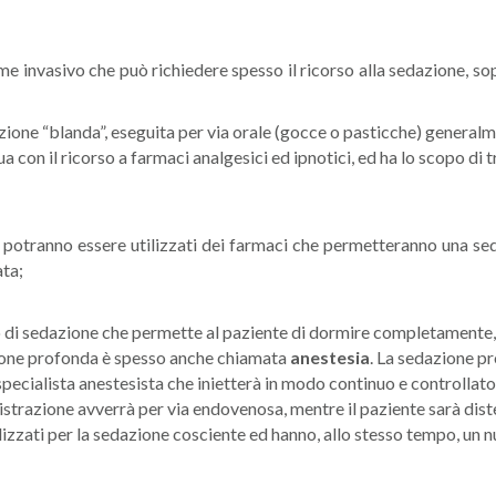
e invasivo che può richiedere spesso il ricorso alla sedazione, so
azione “blanda”, eseguita per via orale (gocce o pasticche) generalm
a con il ricorso a farmaci analgesici ed ipnotici, ed ha lo scopo di 
te), potranno essere utilizzati dei farmaci che permetteranno una s
ata;
ipo di sedazione che permette al paziente di dormire completamente
zione profonda è spesso anche chiamata
anestesia
. La sedazione pr
pecialista anestesista che inietterà in modo continuo e controllato
trazione avverrà per via endovenosa, mentre il paziente sarà distes
ilizzati per la sedazione cosciente ed hanno, allo stesso tempo, u