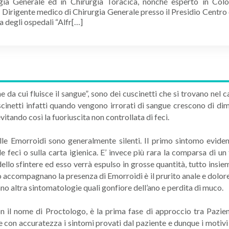
rgia Generale ed in Chirurgia Toracica, nonché esperto in Col
i Dirigente medico di Chirurgia Generale presso il Presidio Centro
a degli ospedali “Alfr[…]
 da cui fluisce il sangue”, sono dei cuscinetti che si trovano nel c
cuscinetti infatti quando vengono irrorati di sangue crescono di d
vitando così la fuoriuscita non controllata di feci.
delle Emorroidi sono generalmente silenti. Il primo sintomo evid
le feci o sulla carta igienica. E’ invece più rara la comparsa di u
ello sfintere ed esso verrà espulso in grosse quantità, tutto insie
 accompagnano la presenza di Emorroidi è il prurito anale e dolore
 altra sintomatologie quali gonfiore dell’ano e perdita di muco.
n il nome di Proctologo, è la prima fase di approccio tra Pazient
 con accuratezza i sintomi provati dal paziente e dunque i motivi pe