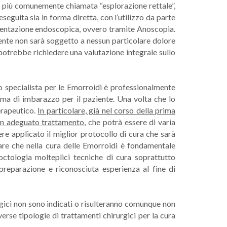
e, più comunemente chiamata “esplorazione rettale”,
eseguita sia in forma diretta, con l’utilizzo da parte
strumentazione endoscopica, ovvero tramite Anoscopia.
ziente non sarà soggetto a nessun particolare dolore
 potrebbe richiedere una valutazione integrale sullo
o specialista per le Emorroidi è professionalmente
rma di imbarazzo per il paziente. Una volta che lo
erapeutico.
In particolare, già nel corso della prima
e un adeguato trattamento
, che potrà essere di varia
e applicato il miglior protocollo di cura che sarà
are che nella cura delle Emorroidi è fondamentale
octologia molteplici tecniche di cura soprattutto
preparazione e riconosciuta esperienza al fine di
gici non sono indicati o risulteranno comunque non
verse tipologie di trattamenti chirurgici per la cura