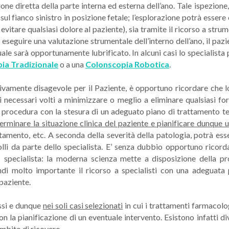
one diretta della parte interna ed esterna dell’ano. Tale ispezion
ul fianco sinistro in posizione fetale; l’esplorazione potrà essere 
di evitare qualsiasi dolore al paziente), sia tramite il ricorso a 
r eseguire una valutazione strumentale dell’interno dell’ano, il pa
quale sarà opportunamente lubrificato. In alcuni casi lo specialista
ia Tradizionale
o a una
Colonscopia Robotica
.
vamente disagevole per il Paziente, è opportuno ricordare che l
 necessari volti a minimizzare o meglio a eliminare qualsiasi fo
si procedura con la stesura di un adeguato piano di trattamento t
eterminare la situazione clinica del paziente e pianificare dunqu
mento, etc. A seconda della severità della patologia, potrà esser
i da parte dello specialista. E’ senza dubbio opportuno ricord
lo specialista: la moderna scienza mette a disposizione della pr
ndi molto importante il ricorso a specialisti con una adeguata 
 paziente.
ssi e dunque
nei soli casi selezionati
in cui i trattamenti farmacolo
con la pianificazione di un eventuale intervento. Esistono infatti di
ambito di ricovero.