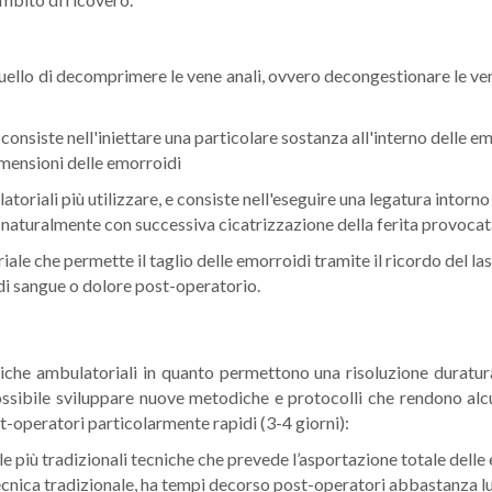
ello di decomprimere le vene anali, ovvero decongestionare le vene 
onsiste nell'iniettare una particolare sostanza all'interno delle emo
dimensioni delle emorroidi
atoriali più utilizzare, e consiste nell'eseguire una legatura intorno 
e naturalmente con successiva cicatrizzazione della ferita provoca
ale che permette il taglio delle emorroidi tramite il ricordo del l
 di sangue o dolore post-operatorio.
cniche ambulatoriali in quanto permettono una risoluzione duratur
ossibile sviluppare nuove metodiche e protocolli che rendono alcuni
-operatori particolarmente rapidi (3-4 giorni):
 più tradizionali tecniche che prevede l’asportazione totale dell
ecnica tradizionale, ha tempi decorso post-operatori abbastanza lu