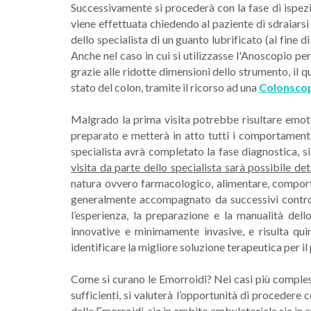
Successivamente si procederà con la fase di ispezi
viene effettuata chiedendo al paziente di sdraiarsi s
dello specialista di un guanto lubrificato (al fine 
Anche nel caso in cui si utilizzasse l'Anoscopio pe
grazie alle ridotte dimensioni dello strumento, il 
stato del colon, tramite il ricorso ad una
Colonscop
Malgrado la prima visita potrebbe risultare emoti
preparato e metterà in atto tutti i comportamenti
specialista avrà completato la fase diagnostica, 
visita da parte dello specialista sarà possibile d
natura ovvero farmacologico, alimentare, comporta
generalmente accompagnato da successivi controll
l’esperienza, la preparazione e la manualità del
innovative e minimamente invasive, e risulta qui
identificare la migliore soluzione terapeutica per il
Come si curano le Emorroidi? Nei casi più comple
sufficienti, si valuterà l’opportunità di procedere 
delle Emorroidi, sia in ambito ambulatoriale sia in 