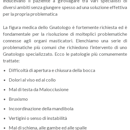
inducevano il paziente a girovagare tra vari specialisti di
diversi ambiti senza giungere spesso ad una soluzione effettiva
per la propria problematica
La figura medica dello Gnatologo è fortemente richiesta ed è
fondamentale per la risoluzione di molteplici problematiche
connesse agli organi masticatori. Elenchiamo una serie di
problematiche più comuni che richiedono l’intervento di uno
Gnatologo specializzato. Ecco le patologie più comunemente
trattate:
Difficoltà di apertura e chiusura della bocca
Dolori al viso ed al collo
Mal di testa da Malocclusione
Bruxismo
Incoordinazione della mandibola
Vertigini o senso di instabilità
Mal di schiena, alle gambe ed alle spalle