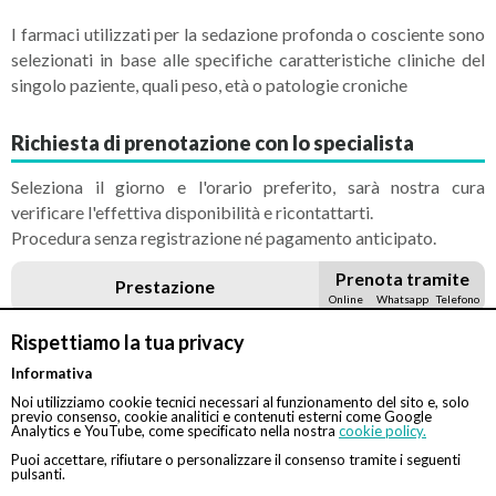
I farmaci utilizzati per la sedazione profonda o cosciente sono
selezionati in base alle specifiche caratteristiche cliniche del
singolo paziente, quali peso, età o patologie croniche
Richiesta di prenotazione con lo specialista
Seleziona il giorno e l'orario preferito, sarà nostra cura
verificare l'effettiva disponibilità e ricontattarti.
Procedura senza registrazione né pagamento anticipato.
Prenota tramite
Prestazione
Online
Whatsapp
Telefono
Rispettiamo la tua privacy
Visita
100 €
Gastroenterologica
Informativa
Noi utilizziamo cookie tecnici necessari al funzionamento del sito e, solo
previo consenso, cookie analitici e contenuti esterni come Google
Gastroscopia
Analytics e YouTube, come specificato nella nostra
cookie policy.
Tradizionale senza
150 €
Puoi accettare, rifiutare o personalizzare il consenso tramite i seguenti
sedazione
pulsanti.