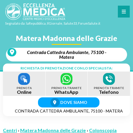
Segnalato da: laRepubblica, IlGiornale, Salute33, ForumSalute.it
Matera Madonna delle Grazie
Contrada Cattedra Ambulante, 75100 -
Matera
RICHIESTA DI PRENOTAZIONE CON LO SPECIALISTA:
PRENOTA
PRENOTA TRAMITE
PRENOTA TRAMITE
Online
WhatsApp
Telefono
DOVE SIAMO
CONTRADA CATTEDRA AMBULANTE, 75100 - MATERA
Centri
›
Matera Madonna delle Grazie
›
Colonscopia