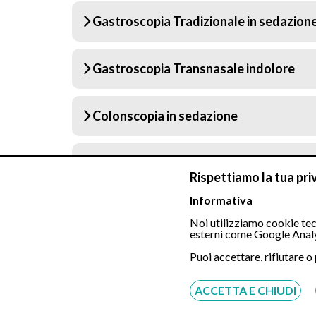
Gastroscopia Tradizionale in sedazion
Gastroscopia Transnasale indolore
Colonscopia in sedazione
Colonscopia in sedazione + Polipectom
Rispettiamo la tua pri
Informativa
* Polipo di piccola/media dimensione. Nel prez
Noi utilizziamo cookie tecn
Colonscopia con musectomia costo 800-850 € (po
esterni come Google Analy
Costo esame istologico 50 €
Puoi accettare, rifiutare o
N.B. servizio gratuito offerto da Eccellenza
comunicare o far comunicare la richiesta di pre
ACCETTA E CHIUDI
prenotazione. Il pagamento della prestazione d