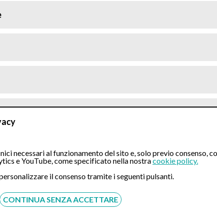
e
ia*
vacy
zo è compreso il costo dell’esame istologico
ici necessari al funzionamento del sito e, solo previo consenso, co
lipi di grandi dimensioni). Nel prezzo è compreso il costo d
tics e YouTube, come specificato nella nostra
cookie policy.
 personalizzare il consenso tramite i seguenti pulsanti.
 Medica. Se la prestazione sarà svolta in regime di intra
notazione al CUP aziendale. In tal caso, inoltre, Eccellenza M
CONTINUA SENZA ACCETTARE
ovrà avvenire esclusivamente presso le casse della struttur