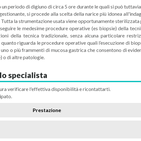
n periodo di digiuno di circa 5 ore durante le quali si può tuttav
gestionante, si procede alla scelta della narice più idonea all'inda
a. Tutta la strumentazione usata viene opportunamente sterilizzata
seguire le medesime procedure operative (es biopsie) della tecni
ioni della tecnica tradizionale, senza alcuna particolare restr
quanto riguarda le procedure operative quali l’esecuzione di biopsi
di uno o più frammenti di mucosa gastrica che consentono di eviden
 o di altre patologie.
lo specialista
ura verificare l'effettiva disponibilità e ricontattarti.
ipato.
Prestazione