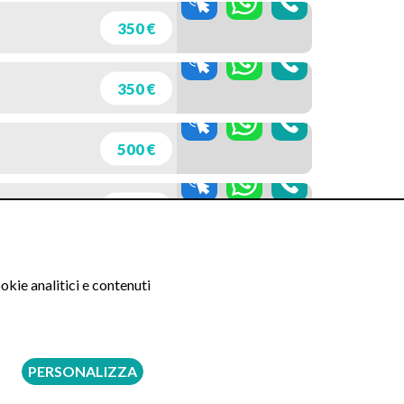
350 €
350 €
500 €
700 €
okie analitici e contenuti
ell’esame istologico
moenia, sarà cura e responsabilità del medico
edica svolge la sola attività di assistenza alla
PERSONALIZZA
a.