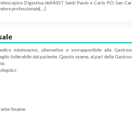
doscopica Digestiva dell’ASST Santi Paolo e Carlo P.O. San Carl
 valore professionale[…]
sale
co mininvasivo, alternativo e sovrapponibile alla Gastrosc
io tollerabile dal paziente. Questo esame, al pari della Gastrosco
te.
lteplici:
rante l’esame