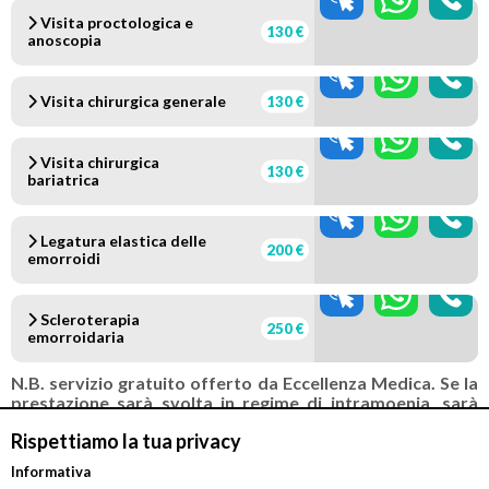
Visita proctologica e
130 €
anoscopia
Visita chirurgica generale
130 €
Visita chirurgica
130 €
bariatrica
Legatura elastica delle
200 €
emorroidi
Scleroterapia
250 €
emorroidaria
N.B. servizio gratuito offerto da Eccellenza Medica. Se la
prestazione sarà svolta in regime di intramoenia, sarà
cura e responsabilità del medico comunicare o far
Rispettiamo la tua privacy
comunicare la richiesta di prenotazione al CUP aziendale.
In tal caso, inoltre, Eccellenza Medica svolge la sola
Informativa
attività di assistenza alla prenotazione. Il pagamento