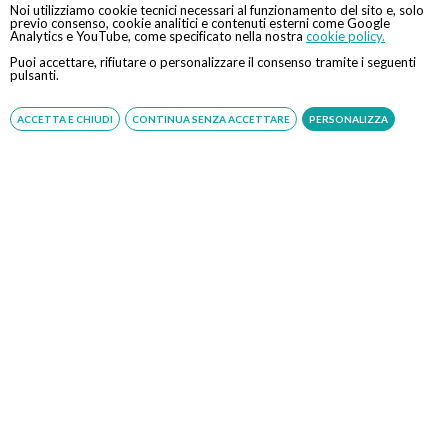
della prestazione dovrà avvenire esclusivamente presso
Noi utilizziamo cookie tecnici necessari al funzionamento del sito e, solo
previo consenso, cookie analitici e contenuti esterni come Google
le casse della struttura.
Analytics e YouTube, come specificato nella nostra
cookie policy.
Puoi accettare, rifiutare o personalizzare il consenso tramite i seguenti
pulsanti.
Convenzionato con
Tipologia
ACCETTA E CHIUDI
CONTINUA SENZA ACCETTARE
PERSONALIZZA
Tutte le assicurazioni, fondi e casse*
Indiretta
*Il rimborso sarà assoggettato alle condizioni contrattuali
stipulate con il rispettivo ente
Specialisti
Dott. Alessandro Massara
Specialista in Chirurgia Generale e Chirurgia
Colonproctologica, ricopre attualmente l'incarico di
Dirigente Medico presso l'Azienda USL Umbria 2 e svolge
anche attività […]