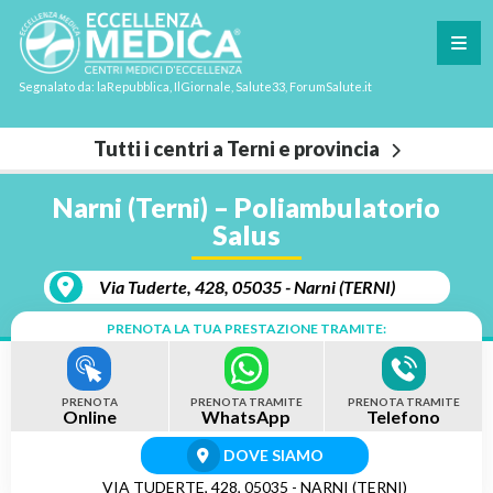
Segnalato da: laRepubblica, IlGiornale, Salute33, ForumSalute.it
Tutti i centri a Terni e provincia
Narni (Terni) – Poliambulatorio
Salus
Via Tuderte, 428, 05035 - Narni (TERNI)
PRENOTA LA TUA PRESTAZIONE TRAMITE:
PRENOTA
PRENOTA TRAMITE
PRENOTA TRAMITE
Online
WhatsApp
Telefono
DOVE SIAMO
VIA TUDERTE, 428, 05035 - NARNI (TERNI)