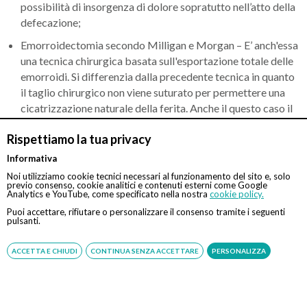
possibilità di insorgenza di dolore sopratutto nell’atto della
defecazione;
Emorroidectomia secondo Milligan e Morgan – E’ anch'essa
una tecnica chirurgica basata sull'esportazione totale delle
emorroidi. Si differenzia dalla precedente tecnica in quanto
il taglio chirurgico non viene suturato per permettere una
cicatrizzazione naturale della ferita. Anche il questo caso il
decorso post-operatorio è sufficientemente lungo con
Rispettiamo la tua privacy
presenza di dolore;
Informativa
Emorroidopessi con suturatrice meccanica o metodo Longo
Noi utilizziamo cookie tecnici necessari al funzionamento del sito e, solo
– questa tipologia di tecnica chirurgica prevede
previo consenso, cookie analitici e contenuti esterni come Google
l’esportazione di una parte di canale rettale. La finalità è
Analytics e YouTube, come specificato nella nostra
cookie policy.
quella di risollevare il prolasso provocato dalla fuoriuscita
Puoi accettare, rifiutare o personalizzare il consenso tramite i seguenti
pulsanti.
delle emorroidi per riportare le parti interessate nella
posizione originaria. Il metodo Longo si avvale di un
ACCETTA E CHIUDI
CONTINUA SENZA ACCETTARE
PERSONALIZZA
meccanismo che permette la suturazione meccanica che
svolge i compiti sia di asportazione del tessuto sia di
cucitura della mucosa tramite micro-clips (graffette in
titanio) che rimarranno all'interno del tessuto anche dopo