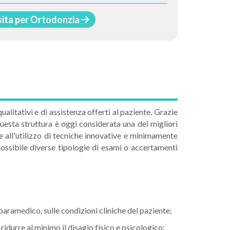
sita per Ortodonzia
alitativi e di assistenza offerti al paziente. Grazie
uesta struttura è oggi considerata una dei migliori
ne all'utilizzo di tecniche innovative e minimamente
possibile diverse tipologie di esami o accertamenti
paramedico, sulle condizioni cliniche del paziente;
ridurre al minimo il disagio fisico e psicologico;