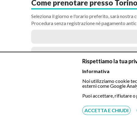
Come prenotare presso Torino
Seleziona il giorno e l'orario preferito, sarà nostra c
Procedura senza registrazione né pagamento antic
Videoconsulenza Online
Rispettiamo la tua pri
Informativa
Visita Gnatologica
Noi utilizziamo cookie tecn
esterni come Google Analy
Puoi accettare, rifiutare o
Visita Odontoiatria
ACCETTA E CHIUDI
Visita Implantologia