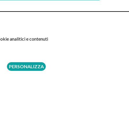
Prenota tramite
Online
Whatsapp
Telefono
okie analitici e contenuti
70 €
PERSONALIZZA
120 €
120 €
120 €
120 €