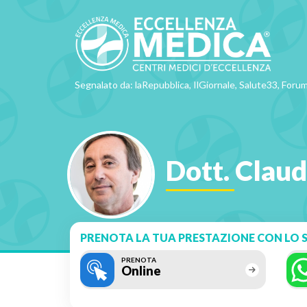
Segnalato da: laRepubblica, IlGiornale, Salute33, Forum
Dott. Claud
PRENOTA LA TUA PRESTAZIONE CON LO S
PRENOTA
Online