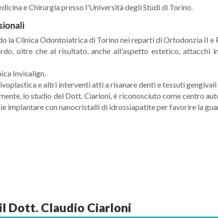
edicina e Chirurgia presso l'Università degli Studi di Torino.
sionali
 la Clinica Odontoiatrica di Torino nei reparti di Ortodonzia II e
rdo, oltre che al risultato, anche all'aspetto estetico, attacchi
ca Invisalign.
voplastica e altri interventi atti a risanare denti e tessuti gengiva
mente, lo studio del Dott. Ciarloni, è riconosciuto come centro au
cie implantare con nanocristalli di idrossiapatite per favorire la gua
il Dott. Claudio Ciarloni