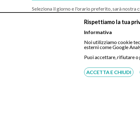
Seleziona il giorno e l'orario preferito, sarà nostra c
Procedura senza registrazione né pagamento antic
Rispettiamo la tua pri
Informativa
Noi utilizziamo cookie tecn
esterni come Google Analy
Videoconsulenza Online
Puoi accettare, rifiutare o
ACCETTA E CHIUDI
Visita Gnatologica
Visita Odontoiatria
Visita Implantologia
Visita Ortodonzia