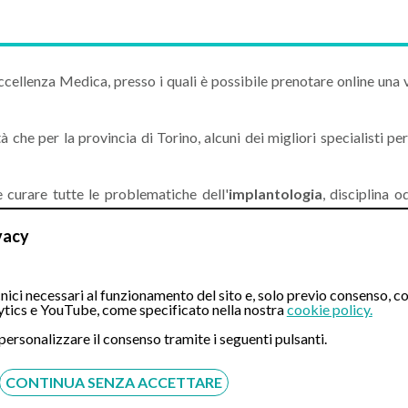
cellenza Medica, presso i quali è possibile prenotare online una v
tà che per la provincia di Torino, alcuni dei migliori specialisti per
 curare tutte le problematiche dell'
implantologia
, disciplina o
ti) o parzialmente edentuli (singoli denti o gruppi di denti).
vacy
 potrà svolgere accurate
valutazioni specialistiche
necessarie per 
matiche del paziente.
ici necessari al funzionamento del sito e, solo previo consenso, co
consideriamo fattori come
preparazione, esperienza clinica
, agg
tics e YouTube, come specificato nella nostra
cookie policy.
ale che siano presenti apparecchiature moderne e che vengano applic
 personalizzare il consenso tramite i seguenti pulsanti.
parente sui
costi
, fornendo piani di trattamento dettagliati, spie
CONTINUA SENZA ACCETTARE
nte.