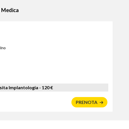
za Medica
rino
sita Implantologia -
120 €
PRENOTA