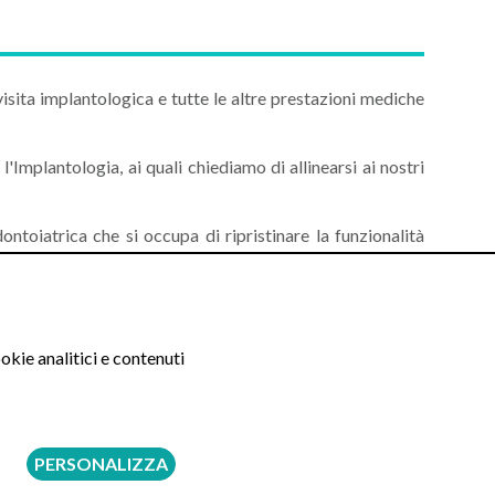
isita implantologica e tutte le altre prestazioni mediche
 l'Implantologia, ai quali chiediamo di allinearsi ai nostri
dontoiatrica che si occupa di ripristinare la funzionalità
individuare e mettere in pratica i percorsi terapeutici più
okie analitici e contenuti
iornamento ed etica professionale. Anche la qualità dello
ati rigorosi protocolli igienici.
gazioni comprensibili e, quando possibile, diverse opzioni
PERSONALIZZA