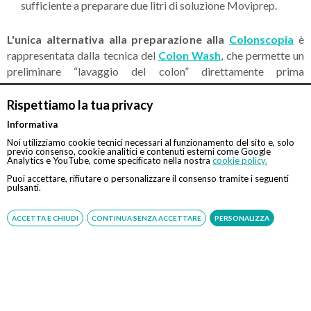
sufficiente a preparare due litri di soluzione Moviprep.
L'unica alternativa alla preparazione alla
Colonscopia
è
rappresentata dalla tecnica del
Colon Wash
, che permette un
preliminare “lavaggio del colon” direttamente prima
dell’esame.
Rispettiamo la tua privacy
Fonte:
www.lacolonscopia.it/lassativi-colonscopia
Informativa
Noi utilizziamo cookie tecnici necessari al funzionamento del sito e, solo
previo consenso, cookie analitici e contenuti esterni come Google
Analytics e YouTube, come specificato nella nostra
cookie policy.
Puoi accettare, rifiutare o personalizzare il consenso tramite i seguenti
pulsanti.
CONTATTI
ACCETTA E CHIUDI
CONTINUA SENZA ACCETTARE
PERSONALIZZA
Chiamaci