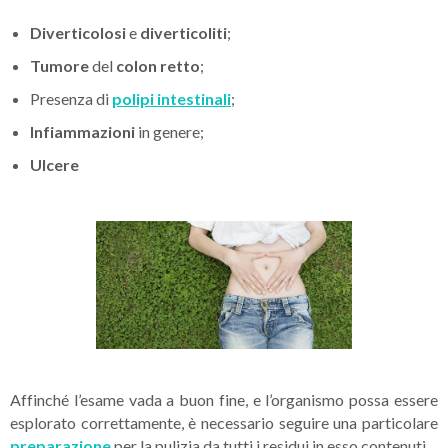
Diverticolosi
e
diverticoliti
;
Tumore
del
colon retto
;
Presenza di
polipi intestinali
;
Infiammazioni
in genere;
Ulcere
Affinché l’esame vada a buon fine, e l’organismo possa essere
esplorato correttamente, è necessario seguire una particolare
preparazione
per la pulizia da tutti i residui in esso contenuti.