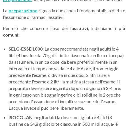
La
preparazione
riguarda due aspetti fondamentali: la dieta e
l’assunzione di farmaci lassativi.
Per ciò che concerne l'uso dei
lassativi
, indichiamo
i più
comuni
:
SELG-ESSE 1000
: La dose raccomandata negli adulti è: 4
litri (4 bustine da 70 g disciolte ciascuna in un litro di acqua)
da assumere, in unica dose, da bere preferibilmente in un
intervallo di tempo che va dalle 4 alle 6 ore, il pomeriggio
precedente l'esame, o divisa in due dosi, 2 litri la sera
precedente l'esame e 2 litri la mattina stessa dell'esame. Il
preparato deve essere ingerito dopo un digiuno di 3-4 ore.
In ogni caso non bisogna ingerire cibi solidi nelle 2 ore che
precedono l'assunzione e fino all'esecuzione dell'esame.
L'acqua invece si può bere liberamente.
ISOCOLAN
: negli adulti la dose consigliata è 4 litri (8
bustine da 34,8 g disciolte ciascuna in 500 ml di acqua- è