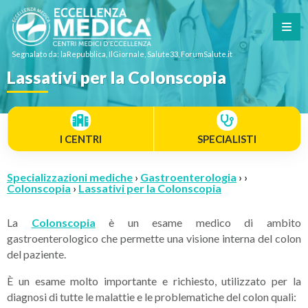
Segnalato da: laRepubblica, IlGiornale, Salute33, ForumSalute.it
Lassativi per la Colonscopia
I CENTRI
SPECIALISTI
Specializzazioni mediche
›
Gastroenterologia
› ›
Colonscopia
›
Lassativi per la Colonscopia
La
Colonscopia
è un esame medico di ambito
gastroenterologico che permette una visione interna del colon
del paziente.
È un esame molto importante e richiesto, utilizzato per la
diagnosi di tutte le malattie e le problematiche del colon quali: