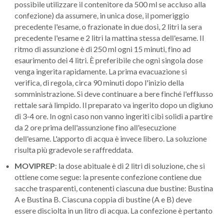
possibile utilizzare il contenitore da 500 ml se accluso alla
confezione) da assumere, in unica dose, il pomeriggio
precedente l'esame, o frazionate in due dosi, 2 litri la sera
precedente l'esame e 2 litri la mattina stessa dell'esame. Il
ritmo di assunzione è di 250 ml ogni 15 minuti, fino ad
esaurimento dei 4 litri. È preferibile che ogni singola dose
venga ingerita rapidamente. La prima evacuazione si
verifica, di regola, circa 90 minuti dopo l'inizio della
somministrazione. Si deve continuare a bere finché l'efflusso
rettale sarà limpido. Il preparato va ingerito dopo un digiuno
di 3-4 ore. In ogni caso non vanno ingeriti cibi solidi a partire
da 2 ore prima dell'assunzione fino all'esecuzione
dell'esame. L'apporto di acqua è invece libero. La soluzione
risulta più gradevole se raffreddata.
MOVIPREP
: la dose abituale è di 2 litri di soluzione, che si
ottiene come segue: la presente confezione contiene due
sacche trasparenti, contenenti ciascuna due bustine: Bustina
A e Bustina B. Ciascuna coppia di bustine (A e B) deve
essere disciolta in un litro di acqua. La confezione è pertanto