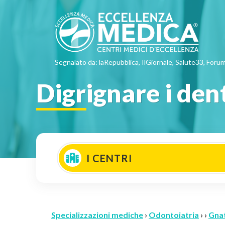
Segnalato da: laRepubblica, IlGiornale, Salute33, Forum
Digrignare i den
I CENTRI
Specializzazioni mediche
›
Odontoiatria
› ›
Gna