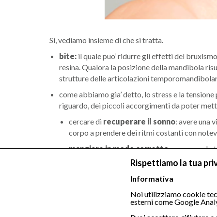
Si, vediamo insieme di che si tratta.
bite:
il quale puo’ ridurre gli effetti del bruxismo
resina. Qualora la posizione della mandibola risul
strutture delle articolazioni temporomandibolar
come abbiamo gia’ detto, lo stress e la tensione
riguardo, dei piccoli accorgimenti da poter metter
cercare di
recuperare il sonno
: avere una v
corpo a prendere dei ritmi costanti con notev
mangiare in modo corretto
consumando tre
Rispettiamo la tua pri
fare sport
: questo e’ fondamentale per scari
Informativa
prendere provvedimenti cercando aiuto in uno 
invalidante;
Noi utilizziamo cookie tecn
esterni come Google Analy
massaggiare i muscoli del viso e collo
: i