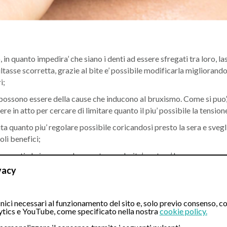
, in quanto impedira’ che siano i denti ad essere sfregati tra loro, la
tasse scorretta, grazie al bite e’ possibile modificarla migliorando l
i;
 possono essere della cause che inducono al bruxismo. Come si puo’,
e in atto per cercare di limitare quanto il piu’ possibile la tension
ita quanto piu’ regolare possibile coricandosi presto la sera e svegl
oli benefici;
 pasti al giorno: anche questa regolarita’ portera’ benessere e sere
vacy
care la tensione in eccesso;
specialista qualora la causa di stress o tensione porti ad insonnia,
ici necessari al funzionamento del sito e, solo previo consenso, co
tics e YouTube, come specificato nella nostra
cookie policy.
n questo modo si cerca di sciogliere ed allentare la tensione;