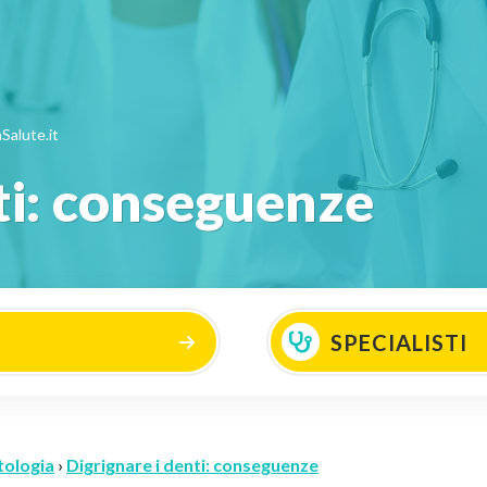
Salute.it
ti: conseguenze
SPECIALISTI
tologia
›
Digrignare i denti: conseguenze