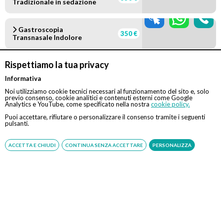
Tradizionale in sedazione
Gastroscopia
350 €
Transnasale Indolore
Rispettiamo la tua privacy
Colonscopia Tradizionale
450 €
in sedazione
Informativa
Noi utilizziamo cookie tecnici necessari al funzionamento del sito e, solo
previo consenso, cookie analitici e contenuti esterni come Google
Gastroscopia
Analytics e YouTube, come specificato nella nostra
cookie policy.
Tradizionale + Colonscopia
640 €
(in sedazione)
Puoi accettare, rifiutare o personalizzare il consenso tramite i seguenti
pulsanti.
Videocapsula
ACCETTA E CHIUDI
CONTINUA SENZA ACCETTARE
PERSONALIZZA
950 €
Endoscopica
Durante la gastroscopia è possibile diagnosticare
istantaneamente anche: Helicobacter Pylori e
intolleranza al lattosio.
N.B. servizio gratuito offerto da Eccellenza Medica. Se la
prestazione sarà svolta in regime di intramoenia, sarà