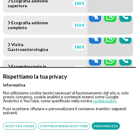
Ecografia addome
100 €
superiore
Ecografia addome
150 €
completo
Visita
180 €
Gastroenterologica
Ecoendoscopia in
350 €
sedazione cosciente
Rispettiamo la tua privacy
Informativa
Rettosigmoidoscopia
350 €
Noi utilizziamo cookie tecnici necessari al funzionamento del sito e, solo
previo consenso, cookie analitici e contenuti esterni come Google
Analytics e YouTube, come specificato nella nostra
cookie policy.
Gastroscopia
Puoi accettare, rifiutare o personalizzare il consenso tramite i seguenti
Tradizionale in sedazione
370 €
pulsanti.
cosciente
ACCETTA E CHIUDI
CONTINUA SENZA ACCETTARE
PERSONALIZZA
Gastroscopia
370 €