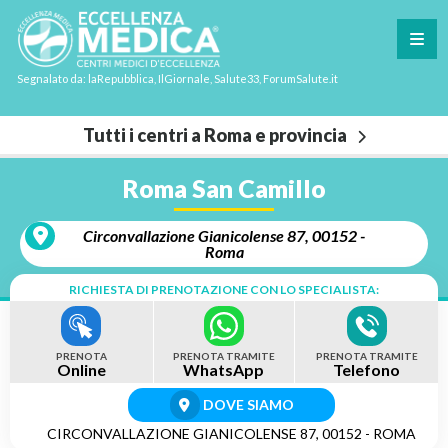
Segnalato da: laRepubblica, IlGiornale, Salute33, ForumSalute.it
Tutti i centri a Roma e provincia
Roma San Camillo
Circonvallazione Gianicolense 87, 00152 -
Roma
RICHIESTA DI PRENOTAZIONE CON LO SPECIALISTA:
PRENOTA
PRENOTA TRAMITE
PRENOTA TRAMITE
Online
WhatsApp
Telefono
DOVE SIAMO
CIRCONVALLAZIONE GIANICOLENSE 87, 00152 - ROMA