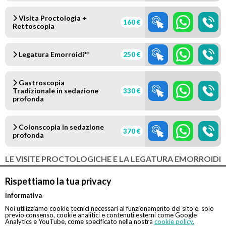
Visita Proctologia +
160 €
Rettoscopia
Legatura Emorroidi**
250 €
Gastroscopia
Tradizionale in sedazione
330 €
profonda
Colonscopia in sedazione
370 €
profonda
LE VISITE PROCTOLOGICHE E LA LEGATURA EMORROIDI
VERRANNO CONDOTTE DALLA DOTT.SSA DORALBA
MASTROGIACOMO
Rispettiamo la tua privacy
** Il costo della "Legatura emorroidi" comprende visita +
Informativa
legatura + visita controllo post legatura.
Noi utilizziamo cookie tecnici necessari al funzionamento del sito e, solo
previo consenso, cookie analitici e contenuti esterni come Google
VISITA GASTROENTEROLOGICA A CURA DELLA
Analytics e YouTube, come specificato nella nostra
cookie policy.