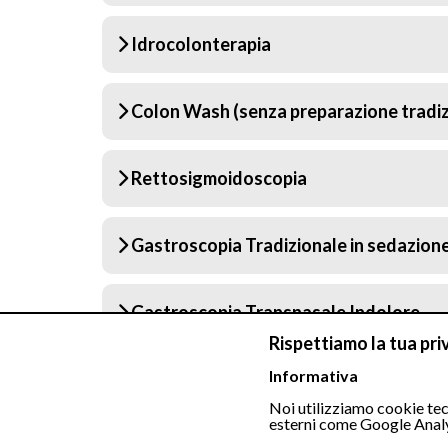
Idrocolonterapia
Colon Wash (senza preparazione tradiz
Rettosigmoidoscopia
Gastroscopia Tradizionale in sedazion
Gastroscopia Transnasale Indolore
Rispettiamo la tua pri
Informativa
Colonscopia Tradizionale in sedazione
Noi utilizziamo cookie tecn
esterni come Google Analy
Gastroscopia Tradizionale + Colonscopi