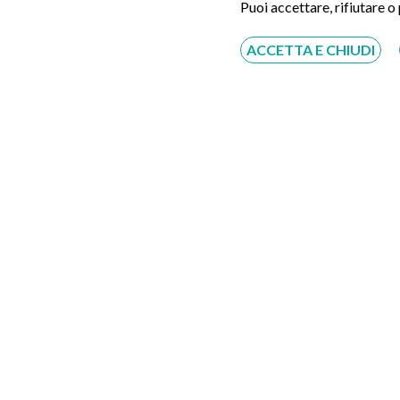
Puoi accettare, rifiutare o
ACCETTA E CHIUDI
Videocapsula Endoscopica
N.B. servizio gratuito offerto da Eccellenza
comunicare o far comunicare la richiesta di pre
prenotazione. Il pagamento della prestazione d
Convenzionato con
Tutte le assicurazioni, fondi e casse*
*Il rimborso sarà assoggettato alle condizioni contra
Foto Taurianova (Reggio Calabria) – Arce