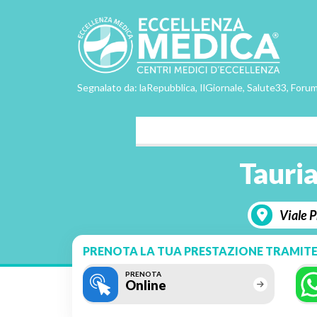
Segnalato da: laRepubblica, IlGiornale, Salute33, Forum
Tauria
Viale 
PRENOTA LA TUA PRESTAZIONE TRAMITE
PRENOTA
Online