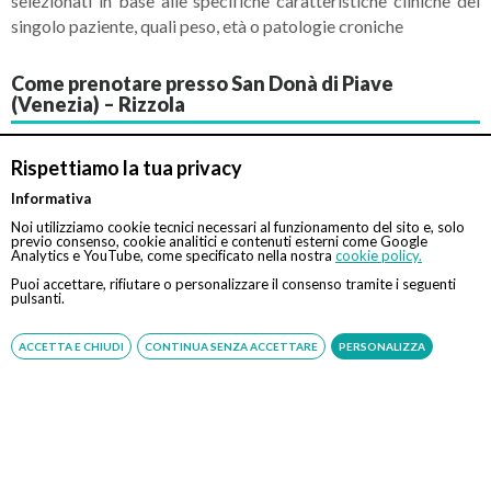
selezionati in base alle specifiche caratteristiche cliniche del
singolo paziente, quali peso, età o patologie croniche
Come prenotare presso San Donà di Piave
(Venezia) – Rizzola
Seleziona il giorno e l'orario preferito, sarà nostra cura
Rispettiamo la tua privacy
verificare l'effettiva disponibilità e ricontattarti.
Procedura senza registrazione né pagamento anticipato.
Informativa
Noi utilizziamo cookie tecnici necessari al funzionamento del sito e, solo
Prenota tramite
previo consenso, cookie analitici e contenuti esterni come Google
Prestazione
Analytics e YouTube, come specificato nella nostra
cookie policy.
Online
Whatsapp
Telefono
Puoi accettare, rifiutare o personalizzare il consenso tramite i seguenti
pulsanti.
Visita di controllo
140 €
ACCETTA E CHIUDI
CONTINUA SENZA ACCETTARE
PERSONALIZZA
Visita
155 €
Gastroenterologica
Gastroscopia
Tradizionale in sedazione
240 €
cosciente