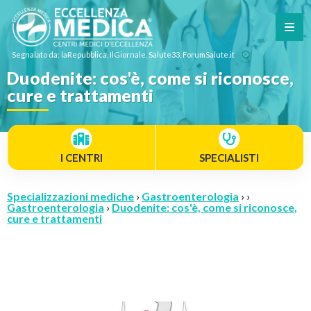
Segnalato da: laRepubblica, IlGiornale, Salute33, ForumSalute.it
Duodenite: cos'è, come si riconosce,
cure e trattamenti
I CENTRI
SPECIALISTI
Specializzazioni mediche
›
Gastroenterologia
› ›
Gastroenterologia
›
Duodenite: cos'è, come si riconosce,
cure e trattamenti