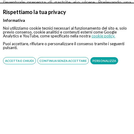
l'eventuale presenza di gastrite e\o ulcere. Prelevando una
piccolissima parte di mucosa attraverso la biopsia, l'esame
Rispettiamo la tua privacy
istologico darà modo di aver contezza anche dello stato
Informativa
dell'eventuale patologia. Questo è importantissimo anche in
Noi utilizziamo cookie tecnici necessari al funzionamento del sito e, solo
una fase di prevenzione, che come ricordiamo sempre, è
previo consenso, cookie analitici e contenuti esterni come Google
Analytics e YouTube, come specificato nella nostra
cookie policy.
necessaria affinchè la patologia venga scoperta e curata in
breve tempo.
Puoi accettare, rifiutare o personalizzare il consenso tramite i seguenti
pulsanti.
NB: Le informazioni contenute in questo articolo sono da
ACCETTA E CHIUDI
CONTINUA SENZA ACCETTARE
PERSONALIZZA
considerarsi puramente casuali e NON sostituiscono il
parere di un medico.
Fonte:
https://www.gastroenterologo.eu/intolleranza-al-
lattosio-cosa-e-come-gestirla
CONTATTI