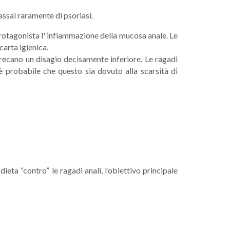
assai raramente di psoriasi.
a protagonista l' infiammazione della mucosa anale. Le
carta igienica.
recano un disagio decisamente inferiore. Le ragadi
 è probabile che questo sia dovuto alla scarsità di
eta “contro” le ragadi anali, l’obiettivo principale