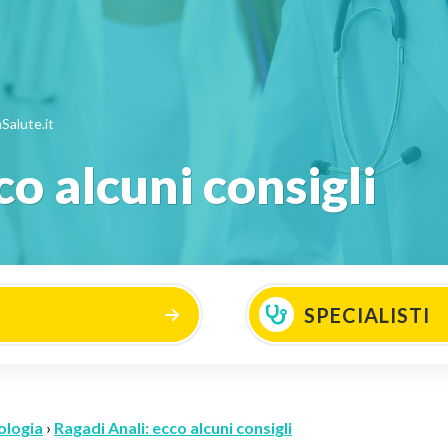
Salute.it
o alcuni consigli
SPECIALISTI
ologia
›
Ragadi Anali: ecco alcuni consigli