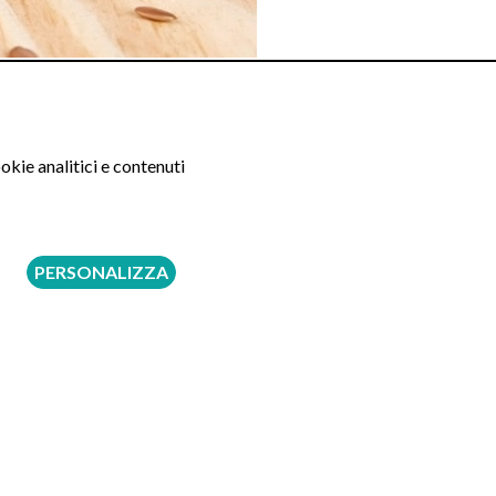
ione, riducendo gli sforzi necessari e incrementando
’ulteriore riduzione della sintomatologia dolorosa
are:
okie analitici e contenuti
PERSONALIZZA
lo di proteine lo aumenta; entrambi contribuiscono a