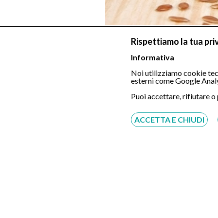
Rispettiamo la tua pri
Anche senza nessun altro accorgimento, questi tre i
Informativa
la velocità, così come la frequenza delle sedute.
eliminando gli agenti irritanti dalla dieta. Tra ques
Noi utilizziamo cookie tecn
esterni come Google Analy
capsaicina del peperoncino
Puoi accettare, rifiutare o
piperina del pepe nero
ACCETTA E CHIUDI
gingerolo dello zenzero
Lo stesso vale per alcuni nervini, quali:
alcool etilico di tutte le bevande alcoliche
caffeina del caffè
teobromina del cacao
teina dei tè fermentati
Va inoltre ricordato che l’eccesso nutrizionale di 