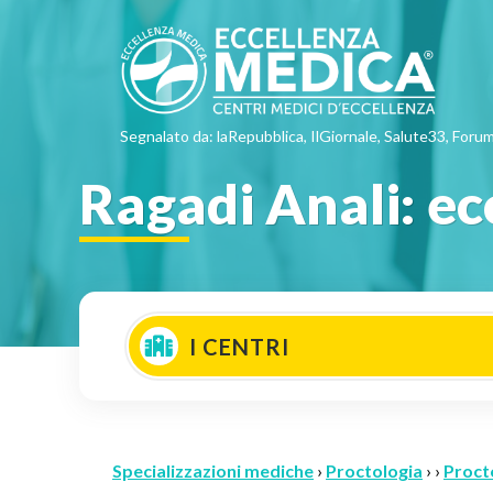
Segnalato da: laRepubblica, IlGiornale, Salute33, Forum
Ragadi Anali: ecc
I CENTRI
Specializzazioni mediche
›
Proctologia
› ›
Proct