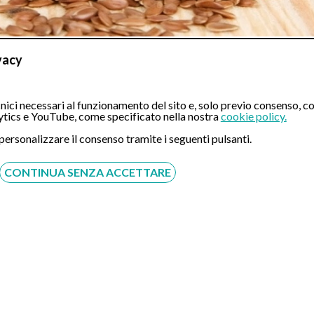
vacy
nterventi nutrizionali di solito sono in grado di favorire l’evacuaz
 Oltre alla modifica della consistenza fecale, si può ottenere un
ti, emergono le molecole responsabili del gusto piccante, in particol
ici necessari al funzionamento del sito e, solo previo consenso, co
tics e YouTube, come specificato nella nostra
cookie policy.
 personalizzare il consenso tramite i seguenti pulsanti.
CONTINUA SENZA ACCETTARE
grassi determina una riduzione del pH fecale e che, viceversa, quel