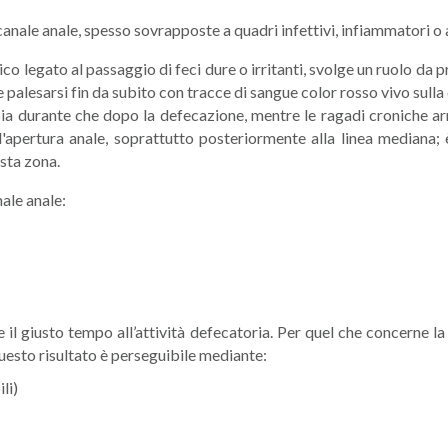
canale anale, spesso sovrapposte a quadri infettivi, infiammatori o 
fisico legato al passaggio di feci dure o irritanti, svolge un ruolo d
 palesarsi fin da subito con tracce di sangue color rosso vivo sulla 
sia durante che dopo la defecazione, mentre le ragadi croniche ar
l'apertura anale, soprattutto posteriormente alla linea mediana;
sta zona.
nale anale:
l giusto tempo all’attività defecatoria. Per quel che concerne la di
Questo risultato è perseguibile mediante:
li)