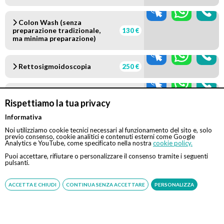
Colon Wash (senza
preparazione tradizionale,
130 €
ma minima preparazione)
Rettosigmoidoscopia
250 €
Gastroscopia
350 €
Rispettiamo la tua privacy
Tradizionale in sedazione
Informativa
Noi utilizziamo cookie tecnici necessari al funzionamento del sito e, solo
Gastroscopia
350 €
previo consenso, cookie analitici e contenuti esterni come Google
Transnasale Indolore
Analytics e YouTube, come specificato nella nostra
cookie policy.
Puoi accettare, rifiutare o personalizzare il consenso tramite i seguenti
pulsanti.
Colonscopia Tradizionale
450 €
in sedazione
ACCETTA E CHIUDI
CONTINUA SENZA ACCETTARE
PERSONALIZZA
Gastroscopia
Tradizionale + Colonscopia
640 €
(in sedazione)