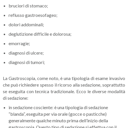
bruciori di stomaco;
reflusso gastroesofageo;
dolori addominali;
deglutizione difficile e dolorosa;
emorragie;
diagnosi di ulcere;
diagnosi di tumori;
La Gastroscopia, come noto, è una tipologia di esame invasivo
che può richiedere spesso il ricorso alla sedazione, soprattutto
se eseguita con tecnica tradizionale. Ecco le diverse modalità
di sedazione:
in
sedazione cosciente
: è una tipologia di sedazione
“blanda”, eseguita per via orale (gocce o pasticche)
generalmente qualche minuto prima dell’inizio della
gastroscopia. Questo tipo di sedazione si effettua con il