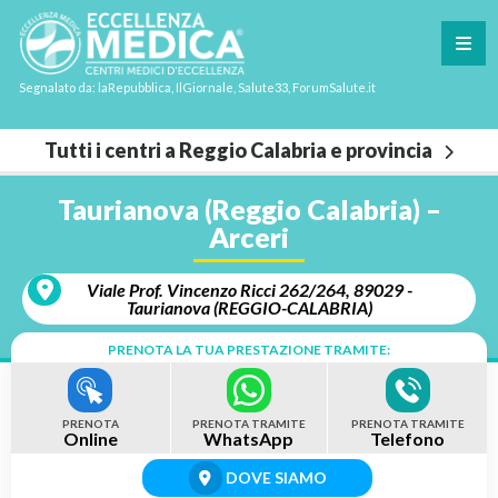
Segnalato da: laRepubblica, IlGiornale, Salute33, ForumSalute.it
Tutti i centri a Reggio Calabria e provincia
Taurianova (Reggio Calabria) –
Arceri
Viale Prof. Vincenzo Ricci 262/264, 89029 -
Taurianova (REGGIO-CALABRIA)
PRENOTA LA TUA PRESTAZIONE TRAMITE:
PRENOTA
PRENOTA TRAMITE
PRENOTA TRAMITE
Online
WhatsApp
Telefono
DOVE SIAMO