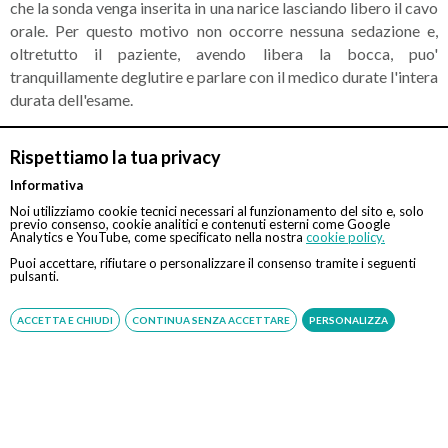
che la sonda venga inserita in una narice lasciando libero il cavo
orale. Per questo motivo non occorre nessuna sedazione e,
oltretutto il paziente, avendo libera la bocca, puo'
tranquillamente deglutire e parlare con il medico durate l'intera
durata dell'esame.
E LE BIOPSIE?
Rispettiamo la tua privacy
La biopsia e' un test medicale che prevede l'asportazione di
Informativa
tessuto per un successivo esame al microscopio. Questo
Noi utilizziamo cookie tecnici necessari al funzionamento del sito e, solo
prelievo e' utile per controllare l'andamento di una patologia
previo consenso, cookie analitici e contenuti esterni come Google
Analytics e YouTube, come specificato nella nostra
cookie policy.
gia' nota, oltre che per diagnosticare eventuali patologie. La
Puoi accettare, rifiutare o personalizzare il consenso tramite i seguenti
biopsia puo' essere fastidiosa nella misura di piccoli crampi o
pulsanti.
pizzichi della zona analizzata, questi lievi fastidi possono
avvenire anche a distanza di 1/2 giorni dall'esame, ma
ACCETTA E CHIUDI
CONTINUA SENZA ACCETTARE
PERSONALIZZA
scompaiono da soli senza necessita' di farmaci. Si consiglia al
paziente di non assumere subito dopo la gastroscopia con
biopsia cibi caldi, al contrario e' preferibile mangiare un gelato
o comunque un cibo fresco che allevi il fastidio dei pizzichi
dell'esame bioptico.