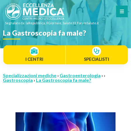
Segnalato da: laRepubblica, IlGiornale, Salute33, ForumSalute.it
La Gastroscopia fa male?
I CENTRI
SPECIALISTI
Specializzazioni mediche
›
Gastroenterologia
› ›
Gastroscopia
›
La Gastroscopia fa male?