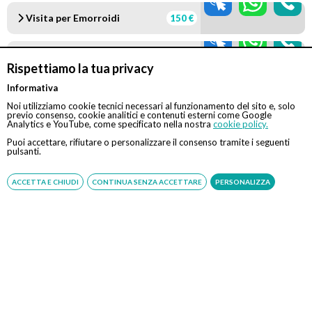
Visita per Emorroidi
150 €
Visita Proctologica
150 €
Rispettiamo la tua privacy
Informativa
Rettosigmoidoscopia
300 €
Noi utilizziamo cookie tecnici necessari al funzionamento del sito e, solo
previo consenso, cookie analitici e contenuti esterni come Google
Analytics e YouTube, come specificato nella nostra
cookie policy.
Legatura elastica
350 €
Puoi accettare, rifiutare o personalizzare il consenso tramite i seguenti
emorroidi
pulsanti.
ACCETTA E CHIUDI
CONTINUA SENZA ACCETTARE
PERSONALIZZA
Gastroscopia
350 €
Tradizionale in sedazione
Gastroscopia
350 €
Transnasale indolore
Gastroscopia
Tradizionale in sedazione
400 €
con biopsia