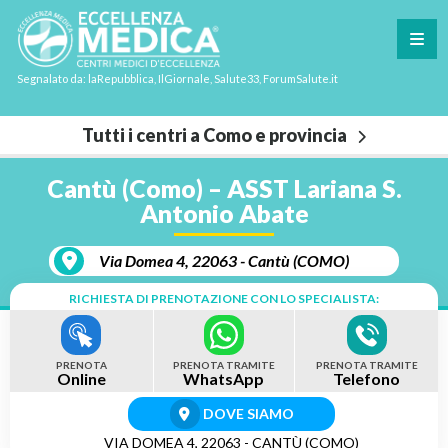
Segnalato da: laRepubblica, IlGiornale, Salute33, ForumSalute.it
Tutti i centri a Como e provincia
Cantù (Como) – ASST Lariana S.
Antonio Abate
Via Domea 4, 22063 - Cantù (COMO)
RICHIESTA DI PRENOTAZIONE CON LO SPECIALISTA:
PRENOTA
PRENOTA TRAMITE
PRENOTA TRAMITE
Online
WhatsApp
Telefono
DOVE SIAMO
VIA DOMEA 4, 22063 - CANTÙ (COMO)