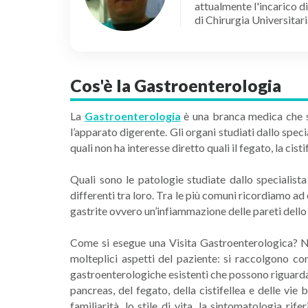
attualmente l'incarico d
di Chirurgia Universitari
Cos'è la Gastroenterologia
La
Gastroenterologia
è una branca medica che si 
l’apparato digerente. Gli organi studiati dallo spec
quali non ha interesse diretto quali il fegato, la cisti
Quali sono le patologie studiate dallo speciali
differenti tra loro. Tra le più comuni ricordiamo ad
gastrite ovvero un’infiammazione delle pareti dello s
Come si esegue una Visita Gastroenterologica? Ne
molteplici aspetti del paziente: si raccolgono con
gastroenterologiche esistenti che possono riguardare 
pancreas, del fegato, della cistifellea e delle vie 
familiarità, lo stile di vita, la sintomatologia ri