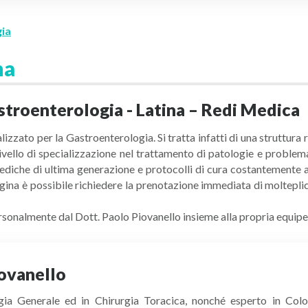
ia
na
stroenterologia - Latina – Redi Medica
lizzato per la Gastroenterologia. Si tratta infatti di una struttur
to livello di specializzazione nel trattamento di patologie e proble
ediche di ultima generazione e protocolli di cura costantemente agg
na è possibile richiedere la prenotazione immediata di molteplic
personalmente dal Dott. Paolo Piovanello insieme alla propria equip
iovanello
rgia Generale ed in Chirurgia Toracica, nonché esperto in Col