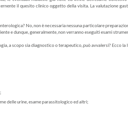
ernente il quesito clinico oggetto della visita. La valutazione gas
enterologica? No, non è necessaria nessuna particolare preparazione
paziente e dunque, generalmente, non verranno eseguiti esami strumen
ogia, a scopo sia diagnostico o terapeutico, può avvalersi? Ecco la 
;
me delle urine, esame parassitologico ed altri;