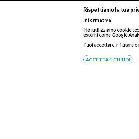
Rispettiamo la tua pri
Visita proctologica con anoscopia
Informativa
Noi utilizziamo cookie tecn
Visita gastroenterologica
esterni come Google Analy
Puoi accettare, rifiutare o
Manometria anorettale semplice
ACCETTA E CHIUDI
Rettoscopia (strumento monouso)
Sclerosi emorroidi (Scleromousse)
Visita proctologica con rettoscopia
Manometria anorettale con test di sens