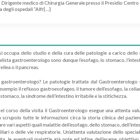
i Dirigente medico di Chirurgia Generale presso il Presidio Centro
a degli ospedali “Alfr[…]
occupa dello studio e della cura delle patologie a carico dello st
ialista gastroenterologo sono dunque l’esofago, lo stomaco, l’intest
fellea o il pancreas.
sta gastroenterologo? Le patologie trattate dal Gastroenterolog
 esempio il reflusso gastroesofageo, il tumore dell’esofago, la celia
tomaco, la sindrome dell’intestino irritabile e la stitichezza.
l corso della visita il Gastroenterologo esegue una attenta val
 scrupolo tutte le informazioni circa la storia clinica del pazi
vari aspetti quali malattie dell’esofago, dello stomaco, dell’intesti
biliari o delle vie respiratorie. Un’attenta valutazione dello specia
ferita, le eventuali malattie già note ed infine dell’esame obietti