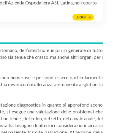
 dell’Azienda Ospedaliera ASL Latina, nel reparto
LEGGI
omaco, dell’intestino e in più in generale di tutto
ino sia tenue che crasso, ma anche altri organi per i
o sono numerose e possono essere particolarmente
chia ovvero un’intolleranza permanente al glutine, la
utazione diagnostica in quanto si approfondiscono
ente, si esegue una valutazione delle problematiche
no tenue , del colon, del retto, del canale anale, del
lista ha bisogno di ulteriori considerazioni circa la
vo del paziente tramite palpazione. Al termine della