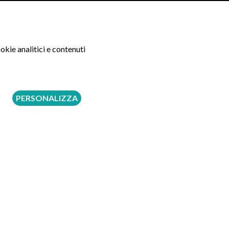
120 €
okie analitici e contenuti
120 €
130 €
PERSONALIZZA
150 €
160 €
160 €
180 €