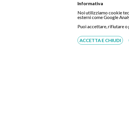
Informativa
Gastroscopia Tradizionale + Colonscop
Noi utilizziamo cookie tecn
esterni come Google Analy
SI SPECIFICA CHE GLI ESAMI SONO DI TIPO 
Puoi accettare, rifiutare o
N.B. servizio gratuito offerto da Eccellenza
comunicare o far comunicare la richiesta di pre
ACCETTA E CHIUDI
prenotazione. Il pagamento della prestazione d
Convenzionato con
Tutte le assicurazioni, fondi e casse*
Allianz
Previmedical
Generali
Coopsalute