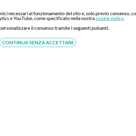
ia in sedazione profonda
ici necessari al funzionamento del sito e, solo previo consenso, co
tics e YouTube, come specificato nella nostra
cookie policy.
DIAGNOSTICO
 personalizzare il consenso tramite i seguenti pulsanti.
 Medica. Se la prestazione sarà svolta in regime di intra
notazione al CUP aziendale. In tal caso, inoltre, Eccellenza M
CONTINUA SENZA ACCETTARE
ovrà avvenire esclusivamente presso le casse della struttur