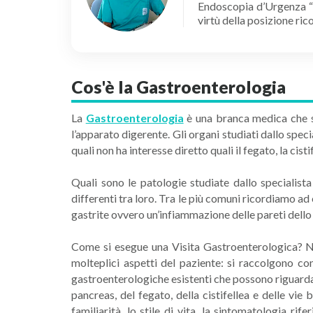
Endoscopia d’Urgenza “O
virtù della posizione ric
Cos'è la Gastroenterologia
La
Gastroenterologia
è una branca medica che si 
l’apparato digerente. Gli organi studiati dallo spec
quali non ha interesse diretto quali il fegato, la cisti
Quali sono le patologie studiate dallo speciali
differenti tra loro. Tra le più comuni ricordiamo ad
gastrite ovvero un’infiammazione delle pareti dello s
Come si esegue una Visita Gastroenterologica? Ne
molteplici aspetti del paziente: si raccolgono con
gastroenterologiche esistenti che possono riguardare 
pancreas, del fegato, della cistifellea e delle vie 
familiarità, lo stile di vita, la sintomatologia ri