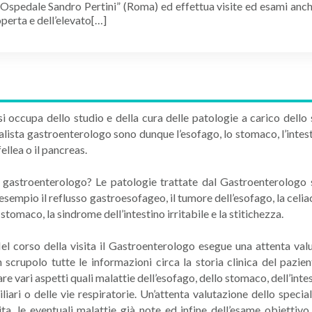
spedale Sandro Pertini” (Roma) ed effettua visite ed esami anch
operta e dell’elevato[…]
occupa dello studio e della cura delle patologie a carico dello st
ialista gastroenterologo sono dunque l’esofago, lo stomaco, l’intest
fellea o il pancreas.
sta gastroenterologo? Le patologie trattate dal Gastroenterolog
 esempio il reflusso gastroesofageo, il tumore dell’esofago, la celia
tomaco, la sindrome dell’intestino irritabile e la stitichezza.
l corso della visita il Gastroenterologo esegue una attenta val
 scrupolo tutte le informazioni circa la storia clinica del pazi
vari aspetti quali malattie dell’esofago, dello stomaco, dell’intesti
biliari o delle vie respiratorie. Un’attenta valutazione dello specia
ferita, le eventuali malattie già note ed infine dell’esame obietti