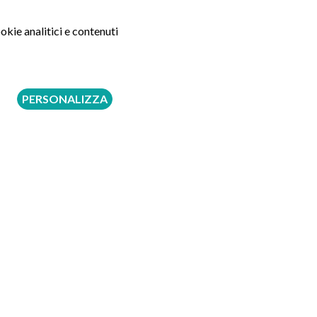
750 €
okie analitici e contenuti
moenia, sarà cura e responsabilità del medico
edica svolge la sola attività di assistenza alla
PERSONALIZZA
a.
Tipologia
Indiretta
Diretta
Diretta
Diretta
Diretta