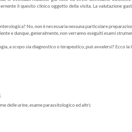
ernente il quesito clinico oggetto della visita. La valutazione gas
enterologica? No, non è necessaria nessuna particolare preparazione
paziente e dunque, generalmente, non verranno eseguiti esami strumen
ogia, a scopo sia diagnostico o terapeutico, può avvalersi? Ecco la 
;
me delle urine, esame parassitologico ed altri;