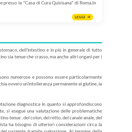
e presso la "Casa di Cura Quisisana" di Roma.In
LEGGI
omaco, dell’intestino e in più in generale di tutto
ino sia tenue che crasso, ma anche altri organi per i
o sono numerose e possono essere particolarmente
chia ovvero un’intolleranza permanente al glutine, la
utazione diagnostica in quanto si approfondiscono
ente, si esegue una valutazione delle problematiche
no tenue , del colon, del retto, del canale anale, del
lista ha bisogno di ulteriori considerazioni circa la
vo del paziente tramite palpazione. Al termine della