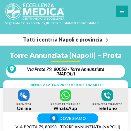
Segnalato da: laRepubblica, IlGiornale, Salute33, ForumSalute.it
Tutti i centri a Napoli e provincia
Torre Annunziata (Napoli) – Prota
Via Prota 79, 80058 - Torre Annunziata
(NAPOLI)
PRENOTA LA TUA PRESTAZIONE TRAMITE:
PRENOTA
PRENOTA TRAMITE
PRENOTA TRAMITE
Online
WhatsApp
Telefono
DOVE SIAMO
VIA PROTA 79, 80058 - TORRE ANNUNZIATA (NAPOLI)