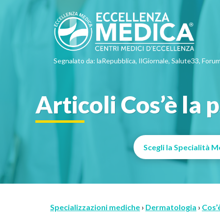
Segnalato da: laRepubblica, IlGiornale, Salute33, Forum
Articoli Cos’è la 
Specializzazioni mediche
›
Dermatologia
›
Cos’è