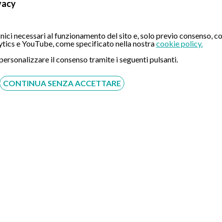
vacy
CONTATTI
ici necessari al funzionamento del sito e, solo previo consenso, co
tics e YouTube, come specificato nella nostra
cookie policy.
Compila il Form:
 personalizzare il consenso tramite i seguenti pulsanti.
CONTINUA SENZA ACCETTARE
Acconsento al trattamento dei dati personali ai sensi del
regolamento europeo del 27/04/2016, n. 679 e come indicato
nel documento
normativa sulla privacy
e
cookies