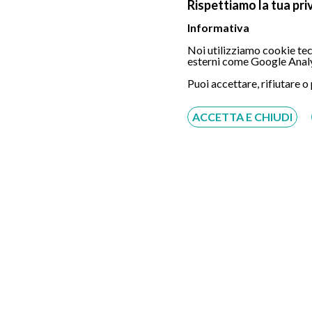
Rispettiamo la tua pri
Informativa
Noi utilizziamo cookie tecn
esterni come Google Analy
Chiamaci
Puoi accettare, rifiutare o
ACCETTA E CHIUDI
Servizio disponibile dal Lunedì al Sabato dalle ore
9:00 alle ore 18:00.
Fatti richiamare
Inserisci il tuo numero, ti richiameremo entro 4
ore lavorative:
Acconsento al trattamento dei dati personali ai sensi
del regolamento europeo del 27/04/2016, n. 679 e come
indicato nel documento
normativa sulla privacy
e
cookies